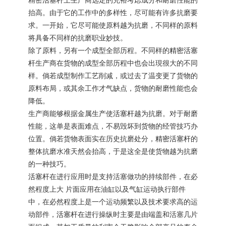
精密
活塞杆
上生产商选定的充裕考虑成分和耐磨性能的
抬高。由于它的工作中的多样性，尽可能有许多抗磨要
求。一开始，它尽可能使原料越为抗磨，不同样的原料
将具备不同样的抗磨职业妙技。
除了原料，另有一个成型全部历程。不同样的
精密活塞
杆
生产商在货物的成型全部历程中也会出現很大的不同
样。倘若成型制作工艺削减，或过去了温变更了货物的
原料布局，或其余工作才气缺点，货物的耐磨性能也会
降低。
生产商能够根据金属生产使
活塞杆
越为抗磨。对于耐磨
性能，这单是表面难点，不易毁坏到货物的经管技巧办
位置。倘若货物表面实在历史抗磨处分，
精密活塞杆
的
整体抗磨水准天然会抬高，于是这全是使货物越为抗磨
的一种技巧。
活塞杆
在进行应用时是支持活塞做功的持续部件，在必
然程度上大 片面应用在油缸以及气缸运动执行部件
中，在必然程度上是一个运动频繁以及技术要求高的运
动部件，
活塞杆
在进行操纵时主要是由端盖和活塞几片